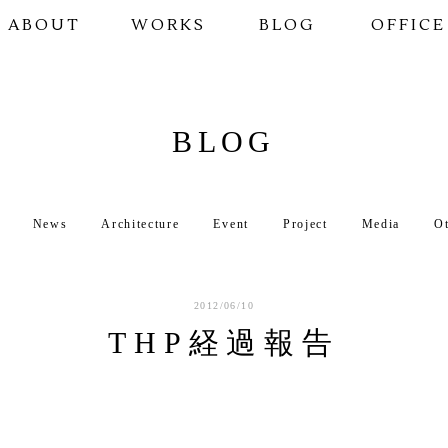
ABOUT
WORKS
BLOG
OFFICE
BLOG
News
Architecture
Event
Project
Media
O
2012/06/10
THP経過報告