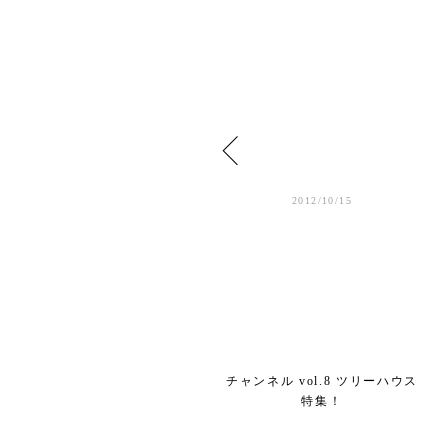
2012/1/04
2012/10/15
あけましておめでとうございま
チャンネル vol.8 ツリーハウス
す
特集！