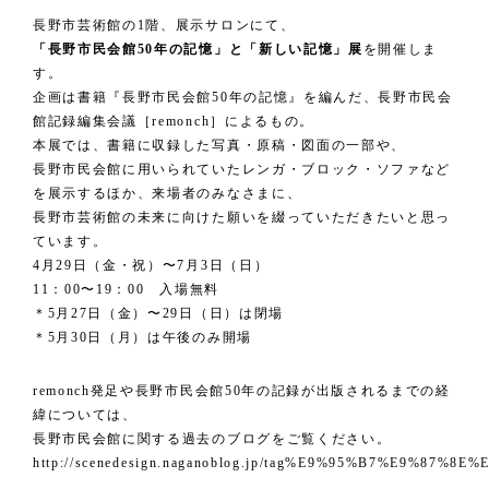
長野市芸術館の1階、展示サロンにて、
「長野市民会館50年の記憶」と「新しい記憶」展
を開催しま
す。
企画は書籍『長野市民会館50年の記憶』を編んだ、長野市民会
館記録編集会議［remonch］によるもの。
本展では、書籍に収録した写真・原稿・図面の一部や、
長野市民会館に用いられていたレンガ・ブロック・ソファなど
を展示するほか、来場者のみなさまに、
長野市芸術館の未来に向けた願いを綴っていただきたいと思っ
ています。
4月29日（金・祝）〜7月3日（日）
11：00〜19：00 入場無料
＊5月27日（金）〜29日（日）は閉場
＊5月30日（月）は午後のみ開場
remonch発足や長野市民会館50年の記録が出版されるまでの経
緯については、
長野市民会館に関する過去のブログをご覧ください。
http://scenedesign.naganoblog.jp/tag%E9%95%B7%E9%8