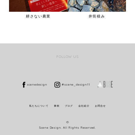
耕さない農業
井筒積み
FOLLOW US
scenedesign
#scene_design11
私たちについて
事例
ブログ
会社紹介
お問合せ
©
Scene Design. All Rights Reserved.