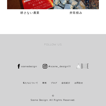
耕さない農業
井筒積み
FOLLOW US
scenedesign
#scene_design11
私たちについて
事例
ブログ
会社紹介
お問合せ
©
Scene Design. All Rights Reserved.