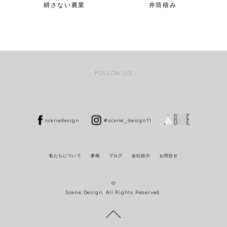
耕さない農業
井筒積み
FOLLOW US
scenedesign
#scene_design11
私たちについて
事例
ブログ
会社紹介
お問合せ
©
Scene Design. All Rights Reserved.