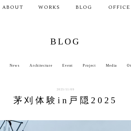
ABOUT
WORKS
BLOG
OFFICE
BLOG
News
Architecture
Event
Project
Media
O
2025/11/09
茅刈体験in戸隠2025