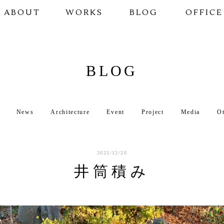
ABOUT
WORKS
BLOG
OFFICE
BLOG
News
Architecture
Event
Project
Media
O
2025/12/20
井筒積み