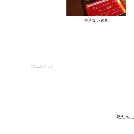
りんごの木
耕さない農業
FOLLOW US
私たち