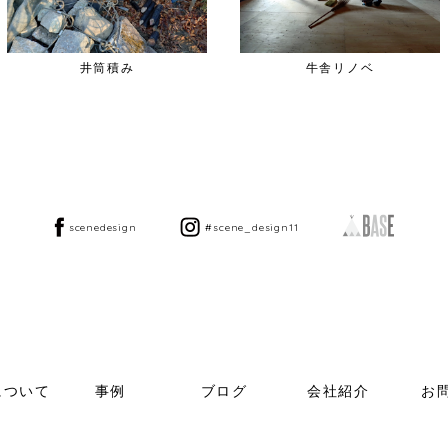
井筒積み
牛舎リノベ
scenedesign
#scene_design11
について
事例
ブログ
会社紹介
お