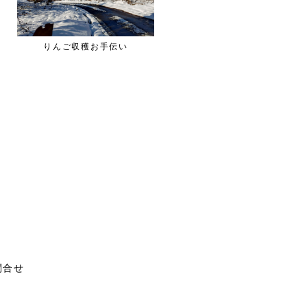
りんご収穫お手伝い
敷地を観察
問合せ