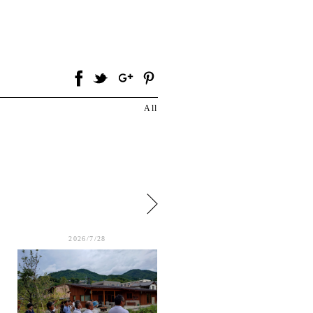
All
2026/7/28
2026/7/26