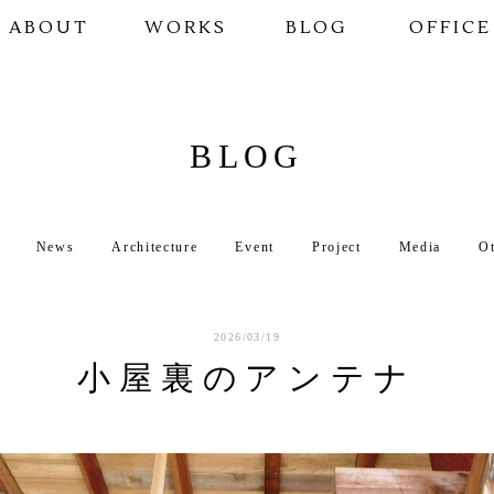
ABOUT
WORKS
BLOG
OFFICE
BLOG
News
Architecture
Event
Project
Media
O
2026/03/19
小屋裏のアンテナ