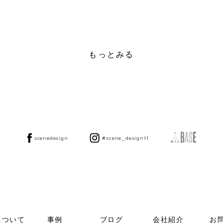
もっとみる
scenedesign
#scene_design11
について
事例
ブログ
会社紹介
お