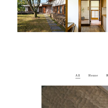
All
House
R