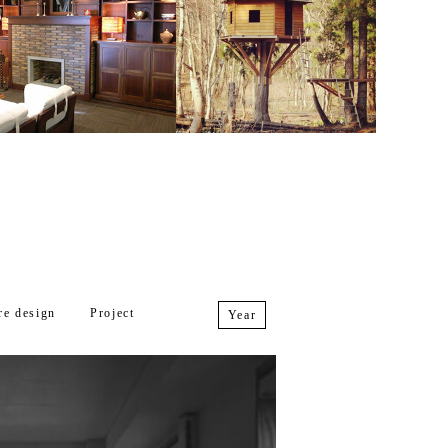
re design
Project
Year