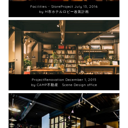
Facilities ･ Store
Project
July 13, 2016
by M市ホテルロビー改装計画
Project
Renovation
December 1, 2015
by CAMP不動産 Scene Design office