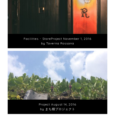
Facilities ･ Store
Project
November 1, 2016
by Taverna Rossana
Project
August 14, 2016
by まち畑プロジェクト