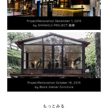
Project
Renovation
December 1, 2015
by SHINKOJI PROJECT 南棟
Project
Renovation
October 18, 2015
by Block Atelier furniture
もっとみる