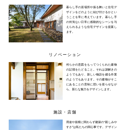
暮らし手の居場所や振る舞いと住宅デ
ザインをどのように結び付けるかとい
うことを常に考えています。暮らし手
の何気ない日常に感動的なシーンを与
えられるような住宅デザインを提案し
ます。
リノベーション
何らかの意図をもってつくられた建物
の記憶をたどること。それは謎解きの
ようでもあり、新しい物語を綴る作業
のようでもあります。その建物がそこ
にあることの意味に想いを巡らせなが
ら、新たな魅力をデザインします。
施設・店舗
用途や規模に関わらず建築の“親しみや
すさ”は私たちの関心事です。デザイン