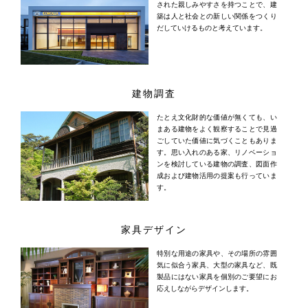
された親しみやすさを持つことで、建
築は人と社会との新しい関係をつくり
だしていけるものと考えています。
建物調査
たとえ文化財的な価値が無くても、い
まある建物をよく観察することで見過
ごしていた価値に気づくこともありま
す。思い入れのある家、リノベーショ
ンを検討している建物の調査、図面作
成および建物活用の提案も行っていま
す。
家具デザイン
特別な用途の家具や、その場所の雰囲
気に似合う家具、大型の家具など、既
製品にはない家具を個別のご要望にお
応えしながらデザインします。