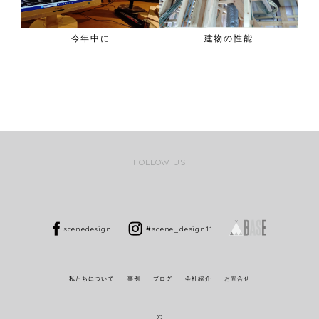
今年中に
建物の性能
FOLLOW US
scenedesign
#scene_design11
私たちについて
事例
ブログ
会社紹介
お問合せ
©