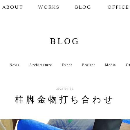
ABOUT
WORKS
BLOG
OFFICE
BLOG
News
Architecture
Event
Project
Media
O
2025/07/31
柱脚金物打ち合わせ