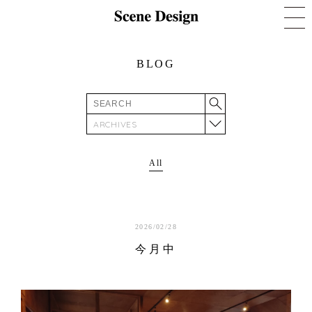
BLOG
ARCHIVES
All
2026/02/28
今月中