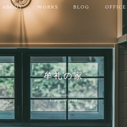
ABOUT
WORKS
BLOG
OFFICE
牟礼の家
/
Renovation
August 27, 2018