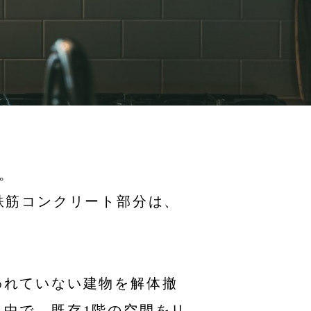
。
鉄筋コンクリート部分は、
われていない建物を解体撤
中で、既存1階の空間をリ