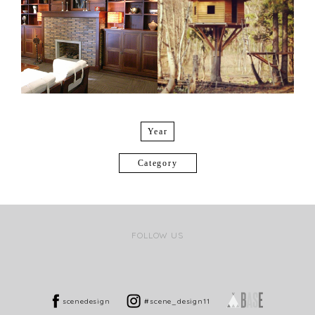
Year
Category
FOLLOW US
scenedesign
#scene_design11