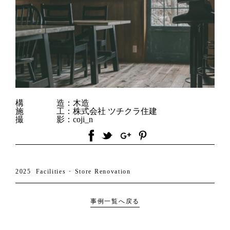
構 造：
木造
施 工：
株式会社 ツチクラ住建
撮 影：
coji_n
2025
Facilities ･ Store
Renovation
事例一覧へ戻る