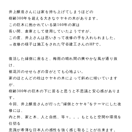
井上醸造さんには家を持ち上げてしまうほどの
樹齢300年を超える大きなケヤキの木があります。
この巨木に抱かれている築160年の家は
長い間、倉庫として使用していたようですが、
この度、井上さんは思いきって改修の手を入れられました。
→改修の様子は施工をされた
守谷建工さんのHP
で。
復活した縁側に座ると、梅雨の晴れ間の爽やかな風が通り抜
け、
裾花川のせせらぎの音がとても心地よい。
家のほとんどの柱はケヤキの木によって斜めに傾いています
が、
樹齢300年の巨木の下に居ると思うと不思議と安心感がありま
す。
今回、井上醸造さんが行った”縁側とケヤキ”をテーマにした改
修には、
内と外、家と木、人と自然、等々。。。もともと空間や環境を
仕切る
意識が希薄な日本人の感性を強く感じ取ることが出来ます。