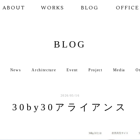
ABOUT
WORKS
BLOG
OFFICE
BLOG
News
Architecture
Event
Project
Media
O
2026/05/16
30by30アライアンス