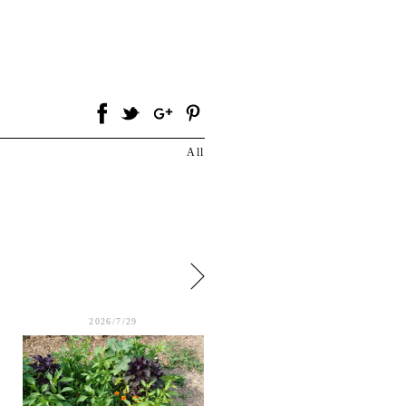
All
2026/7/29
2026/7/27