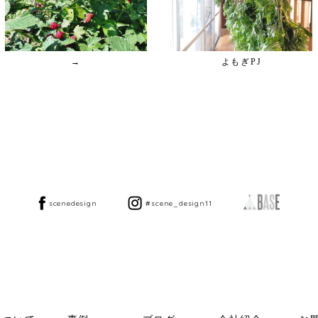
→
よもぎPJ
scenedesign
#scene_design11