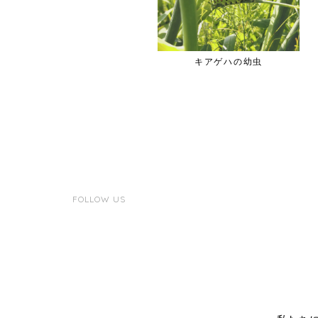
土壌分析
キアゲハの幼虫
FOLLOW US