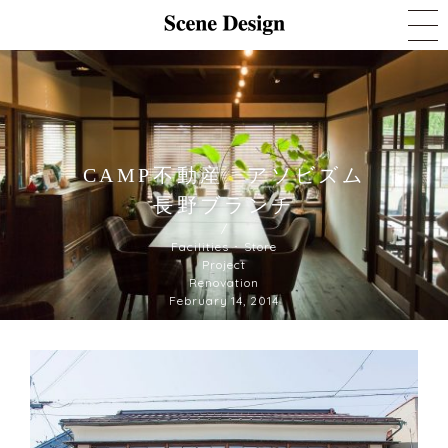
CAMP不動産 アソビズム
長野ブランチ
/
Facilities ･ Store
Project
Renovation
February 14, 2014