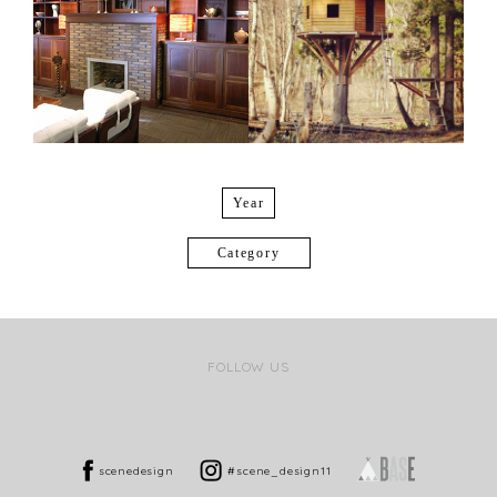
Year
Category
FOLLOW US
scenedesign
#scene_design11