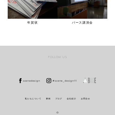
年賀状
パース講演会
FOLLOW US
scenedesign
#scene_design11
私たちについて
事例
ブログ
会社紹介
お問合せ
©