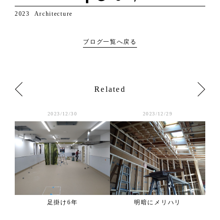
2023
Architecture
ブログ一覧へ戻る
Related
2023/12/30
2023/12/29
ンペ
足掛け6年
明暗にメリハリ