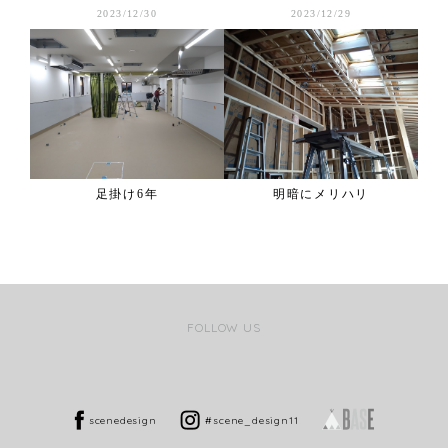
2023/12/30
2023/12/29
ンペ
足掛け6年
明暗にメリハリ
FOLLOW US
scenedesign
#scene_design11