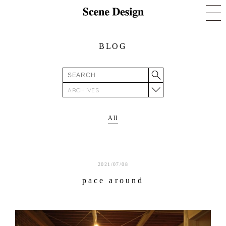
BLOG
ARCHIVES
All
2021/07/08
pace around