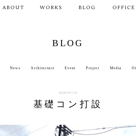
ABOUT
WORKS
BLOG
OFFICE
BLOG
News
Architecture
Event
Project
Media
O
2020/07/10
基礎コン打設