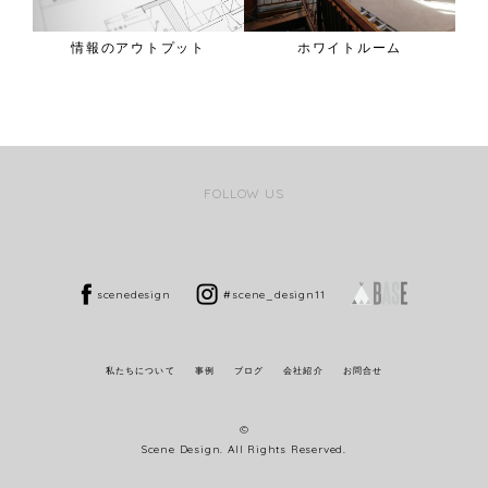
ス二
情報のアウトプット
ホワイトルーム
FOLLOW US
scenedesign
#scene_design11
私たちについて
事例
ブログ
会社紹介
お問合せ
©
Scene Design. All Rights Reserved.