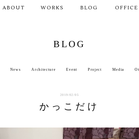
ABOUT
WORKS
BLOG
OFFICE
BLOG
News
Architecture
Event
Project
Media
O
2019/02/05
かっこだけ