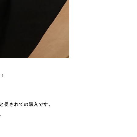
い！
らと促されての購入です。
。