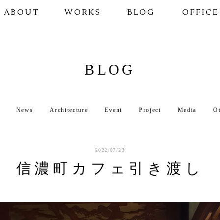
ABOUT
WORKS
BLOG
OFFICE
BLOG
News
Architecture
Event
Project
Media
O
2022/07/23
信濃町カフェ引き渡し