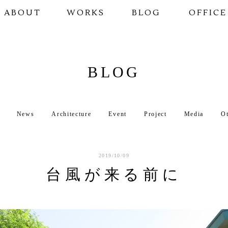
ABOUT
WORKS
BLOG
OFFICE
BLOG
News
Architecture
Event
Project
Media
O
2019/10/09
台風が来る前に