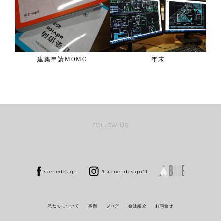
建築申請MOMO
年末
FOLLOW US
scenedesign
#scene_design11
私たちについて
事例
ブログ
会社紹介
お問合せ