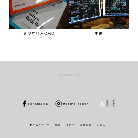
建築申請MOMO
年末
FOLLOW US
scenedesign
#scene_design11
私たちについて
事例
ブログ
会社紹介
お問合せ