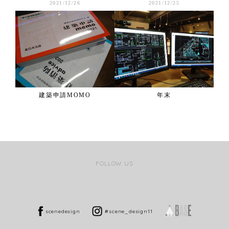
2021/12/26
2021/12/25
建築申請MOMO
年末
FOLLOW US
scenedesign
#scene_design11