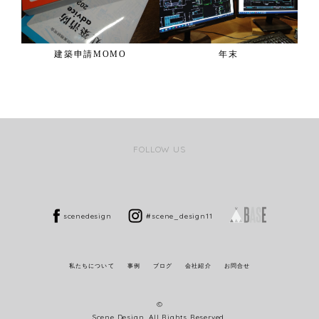
建築申請MOMO
年末
FOLLOW US
scenedesign
#scene_design11
私たちについて
事例
ブログ
会社紹介
お問合せ
©
Scene Design. All Rights Reserved.