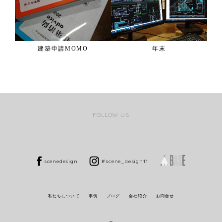
建築申請MOMO
年末
FOLLOW US
scenedesign
#scene_design11
私たちについて
事例
ブログ
会社紹介
お問合せ